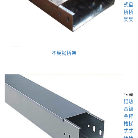
式
盘
桥
桥
架
架
不锈钢桥架
铝
热
合
镀
金
锌
槽
梯
式
式