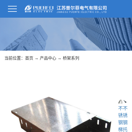
当前位置：
首页
→
产品中心
→
桥架系列
不
不
锈
锈
钢
钢
梯
托