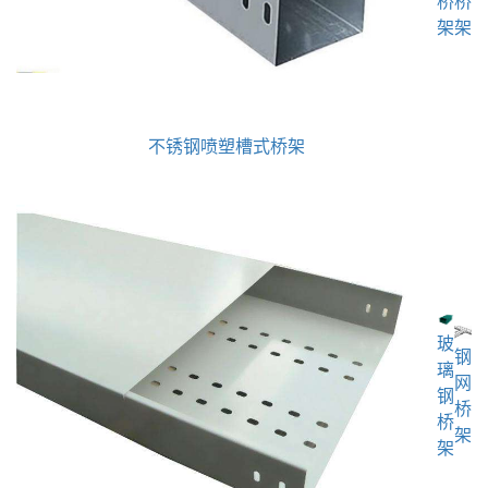
桥
桥
架
架
不锈钢喷塑槽式桥架
玻
钢
璃
网
钢
桥
桥
架
架