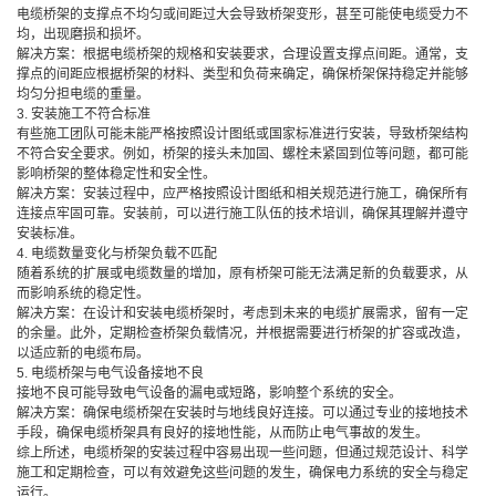
电缆桥架的支撑点不均匀或间距过大会导致桥架变形，甚至可能使电缆受力不
均，出现磨损和损坏。
解决方案：根据电缆桥架的规格和安装要求，合理设置支撑点间距。通常，支
撑点的间距应根据桥架的材料、类型和负荷来确定，确保桥架保持稳定并能够
均匀分担电缆的重量。
3. 安装施工不符合标准
有些施工团队可能未能严格按照设计图纸或国家标准进行安装，导致桥架结构
不符合安全要求。例如，桥架的接头未加固、螺栓未紧固到位等问题，都可能
影响桥架的整体稳定性和安全性。
解决方案：安装过程中，应严格按照设计图纸和相关规范进行施工，确保所有
连接点牢固可靠。安装前，可以进行施工队伍的技术培训，确保其理解并遵守
安装标准。
4. 电缆数量变化与桥架负载不匹配
随着系统的扩展或电缆数量的增加，原有桥架可能无法满足新的负载要求，从
而影响系统的稳定性。
解决方案：在设计和安装电缆桥架时，考虑到未来的电缆扩展需求，留有一定
的余量。此外，定期检查桥架负载情况，并根据需要进行桥架的扩容或改造，
以适应新的电缆布局。
5. 电缆桥架与电气设备接地不良
接地不良可能导致电气设备的漏电或短路，影响整个系统的安全。
解决方案：确保电缆桥架在安装时与地线良好连接。可以通过专业的接地技术
手段，确保电缆桥架具有良好的接地性能，从而防止电气事故的发生。
综上所述，电缆桥架的安装过程中容易出现一些问题，但通过规范设计、科学
施工和定期检查，可以有效避免这些问题的发生，确保电力系统的安全与稳定
运行。