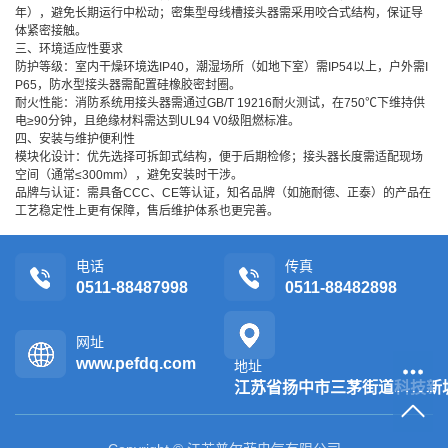
年），避免长期运行中松动；密集型母线槽接头器需采用咬合式结构，保证导
体紧密接触。
三、环境适应性要求
防护等级：室内干燥环境选IP40，潮湿场所（如地下室）需IP54以上，户外需I
P65，防水型接头器需配置硅橡胶密封圈。
耐火性能：消防系统用接头器需通过GB/T 19216耐火测试，在750℃下维持供
电≥90分钟，且绝缘材料需达到UL94 V0级阻燃标准。
四、安装与维护便利性
模块化设计：优先选择可拆卸式结构，便于后期检修；接头器长度需适配现场
空间（通常≤300mm），避免安装时干涉。
品牌与认证：需具备CCC、CE等认证，知名品牌（如施耐德、正泰）的产品在
工艺稳定性上更有保障，售后维护体系也更完善。
电话
传真
0511-88487998
0511-88482898
网址
www.pefdq.com
地址
江苏省扬中市三茅街道科技新