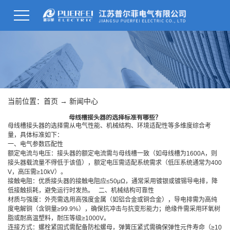
当前位置：
首页
→
新闻中心
母线槽接头器的选择标准有哪些？
母线槽接头器的选择需从电气性能、机械结构、环境适配性等多维度综合考
量，具体标准如下：
一、电气参数匹配性
额定电流与电压：接头器的额定电流需与母线槽一致（如母线槽为1600A，则
接头器载流量不得低于该值），额定电压需适配系统需求（低压系统通常为400
V，高压需≥10kV）。
接触电阻：优质接头器的接触电阻应≤50μΩ，通常采用镀银或镀锡导电排，降
低接触损耗，避免运行时发热。 二、机械结构可靠性
材质与强度：外壳需选用高强度金属（如铝合金或铜合金），导电排需为高纯
度电解铜（含铜量≥99.9%），确保抗冲击与抗变形能力；绝缘件需采用环氧树
脂或耐高温塑料，耐压等级≥1000V。
连接方式：螺栓紧固式需配备防松螺母，弹簧压紧式需确保弹性元件寿命（≥10